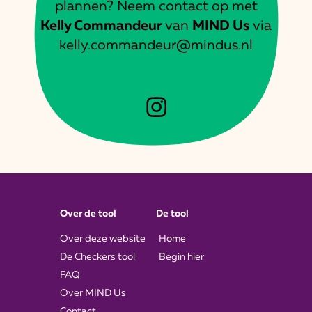
plannen? Neem contact op met
Kelly Commandeur
van
MIND Us
via
kelly.commandeur@mindus.nl
Over de tool
De tool
Over deze website
Home
De Checkers tool
Begin hier
FAQ
Over MIND Us
Contact