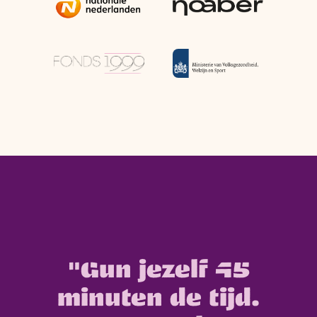
"Gun jezelf 45
minuten de tijd.